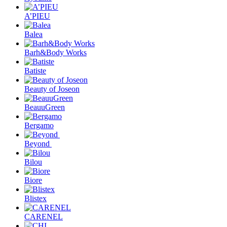
A’PIEU
Balea
Barh&Body Works
Batiste
Beauty of Joseon
BeauuGreen
Bergamo
Beyond
Bilou
Biore
Blistex
CARENEL