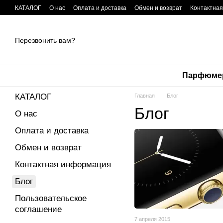
Перейти к основному контенту
КАТАЛОГ
О нас
Оплата и доставка
Обмен и возврат
Контактна
Перезвонить вам?
Парфюме
КАТАЛОГ
Главная
Блог
Блог
О нас
Оплата и доставка
Обмен и возврат
Контактная информация
Блог
Пользовательское
соглашение
7 апреля 2015