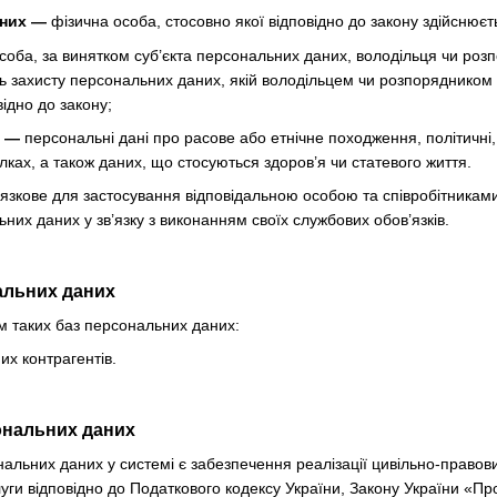
аних —
фізична особа, стосовно якої відповідно до закону здійснюєт
соба, за винятком суб’єкта персональних даних, володільця чи ро
ь захисту персональних даних, якій володільцем чи розпорядником
ідно до закону;
х —
персональні дані про расове або етнічне походження, політичні, 
лках, а також даних, що стосуються здоров’я чи статевого життя.
язкове для застосування відповідальною особою та співробітникам
них даних у зв’язку з виконанням своїх службових обов’язків.
нальних даних
м таких баз персональних даних:
х контрагентів.
ональних даних
альних даних у системі є забезпечення реалізації цивільно-правови
уги відповідно до Податкового кодексу України, Закону України «Про 