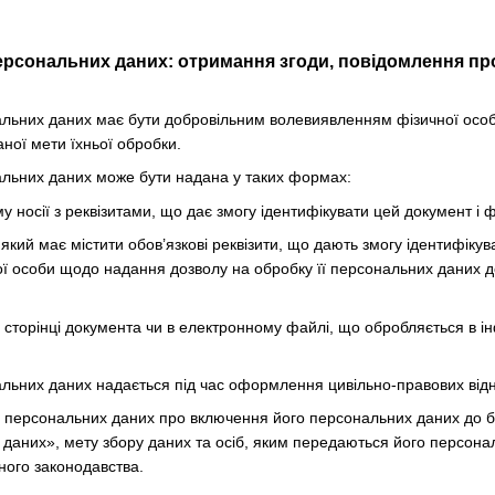
ерсональних даних: отримання згоди, повідомлення про
нальних даних має бути добровільним волевиявленням фізичної осо
ної мети їхньої обробки.
нальних даних може бути надана у таких формах:
 носії з реквізитами, що дає змогу ідентифікувати цей документ і ф
який має містити обов’язкові реквізити, що дають змогу ідентифіку
ї особи щодо надання дозволу на обробку її персональних даних до
й сторінці документа чи в електронному файлі, що обробляється в 
нальних даних надається під час оформлення цивільно-правових відн
а персональних даних про включення його персональних даних до б
даних», мету збору даних та осіб, яким передаються його персона
ного законодавства.