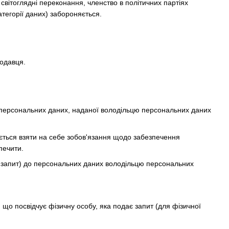
 світоглядні переконання, членство в політичних партіях
атегорії даних) забороняється.
родавця.
а персональних даних, наданої володільцю персональних даних
яється взяти на себе зобов'язання щодо забезпечення
печити.
— запит) до персональних даних володільцю персональних
, що посвідчує фізичну особу, яка подає запит (для фізичної