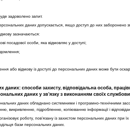
буде задоволено запит.
персональних даних допускається, якщо доступ до них заборонено зг
відмову зазначаються:
кові посадової особи, яка відмовляє у доступі;
ідомлення;
чення або відмову із доступі до персональних даних може бути оска
их даних: способи захисту, відповідальна особа, праці
ональних даних у зв’язку з виконанням своїх службових
ональних даних обладнано системними і програмно-технічними засоба
ню, викривленню, підробленню, копіюванню інформації і відповіда
рганізовує роботу, пов’язану із захистом персональних даних при їх
одільця бази персональних даних.