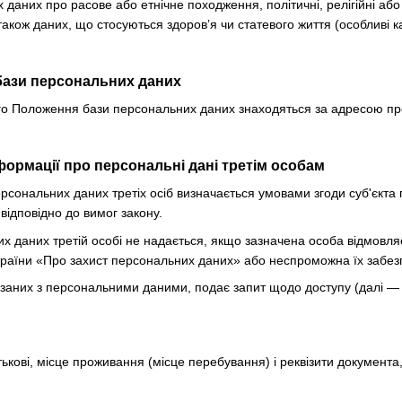
даних про расове або етнічне походження, політичні, релігійні або
також даних, що стосуються здоров’я чи статевого життя (особливі к
бази персональних даних
цього Положення бази персональних даних знаходяться за адресою п
формації про персональні дані третім особам
ерсональних даних третіх осіб визначається умовами згоди суб'єкт
відповідно до вимог закону.
их даних третій особі не надається, якщо зазначена особа відмовл
країни «Про захист персональних даних» або неспроможна їх забез
в'язаних з персональними даними, подає запит щодо доступу (далі 
атькові, місце проживання (місце перебування) і реквізити документа