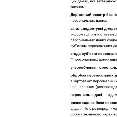
цих даних, яка затверджує
законом;
Державний реєстр баз п
персональних даних;
загальнодоступні джере
інформації, які містять п
персональних даних соціаль
суб’єктом персональних да
згода суб’єкта персонал
її персональних даних від
знеособлення персональ
обробка персональних 
в картотеках персональних
і поширенням (розповсюдж
персональні дані —
відом
розпорядник бази персо
ці дані. Не є розпорядник
роботи технічного характе