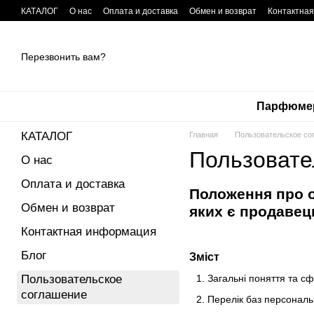
Перейти к основному контенту
КАТАЛОГ
О нас
Оплата и доставка
Обмен и возврат
Контактна
Перезвонить вам?
Парфюме
КАТАЛОГ
Главная
Пользовательское со
Пользовате
О нас
Оплата и доставка
Положення про о
Обмен и возврат
яких є продавец
Контактная информация
Блог
Зміст
Пользовательское
Загальні поняття та с
соглашение
Перелік баз персональ