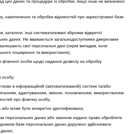
ад цих даних та процедури їх обробки, якщо інше не визначено
, накопичення та обробки відомостей про зареєстровані бази
и, каталоги, інші систематизовані збірники відкритої
ональних даних. Не вважаються загальнодоступними джерелами
залишають свої персональні дані (окрім випадків, коли
льного поширення та використання);
 фізичної особи щодо надання дозволу на обробку
и особу;
стково в інформаційній (автоматизованій) системі та/або
беріганням, адаптуванням, зміною, поновленням, використанням
остей про фізичну особу;
а або може бути конкретно ідентифікована;
ази персональних даних або законом надано право обробляти
рядником бази персональних даних доручено здійснювати
 даних;