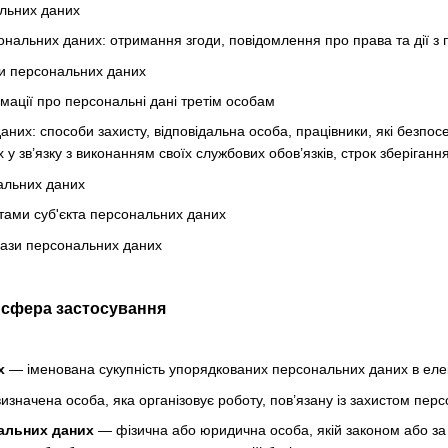
льних даних
нальних даних: отримання згоди, повідомлення про права та дії з
и персональних даних
мації про персональні дані третім особам
аних: способи захисту, відповідальна особа, працівники, які безпо
у зв’язку з виконанням своїх службових обов’язків, строк зберіган
альних даних
тами суб'єкта персональних даних
бази персональних даних
а сфера застосування
х
— іменована сукупність упорядкованих персональних даних в елек
значена особа, яка організовує роботу, пов’язану із захистом перс
альних даних
— фізична або юридична особа, якій законом або за