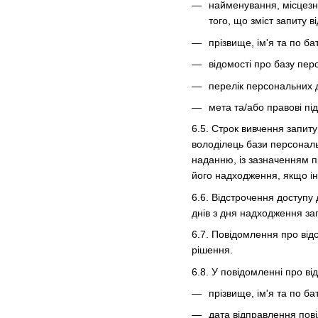
найменування, місцезна
того, що зміст запиту
прізвище, ім'я та по ба
відомості про базу пер
перелік персональних 
мета та/або правові пі
6.5. Строк вивчення запит
володілець бази персональ
наданню, із зазначенням п
його надходження, якщо і
6.6. Відстрочення доступу
днів з дня надходження за
6.7. Повідомлення про від
рішення.
6.8. У повідомленні про в
прізвище, ім'я та по ба
дата відправлення пов