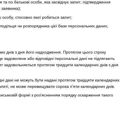
 та по батькові особи, яка засвідчує запит; підтвердження
 заявника);
у особу, стосовно якої робиться запит;
олодільця чи розпорядника цієї бази персональних даних;
их днів з дня його надходження. Протягом цього строку
е задоволене або відповідні персональні дані не підлягають
пит задовольняється протягом тридцяти календарних днів з дня
ідні дані не можуть бути надані протягом тридцяти календарних
апиті, не може перевищувати сорока п'яти календарних днів.
 письмовій формі з роз'ясненням порядку оскарження такого