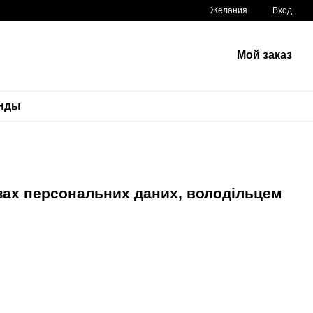
Желания
Вход
Мой заказ
нды
зах персональних даних, володільцем