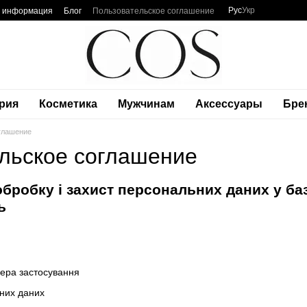
Рус
Укр
я информация
Блог
Пользовательское соглашение
рия
Косметика
Мужчинам
Аксессуары
Бре
глашение
льское соглашение
бробку і захист персональних даних у ба
ь
фера застосування
них даних