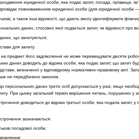
ходження юридичної особи, яка подає запит, посада, прізвище, ім'я
 відповідає повноваженням юридичної особи (для юридичної особи —
тькові, а також інші відомості, що дають змогу ідентифікувати фізичн
сональних даних, стосовно якої подається запит, чи відомості про в
даних, що запитуються;
дстави для запиту.
у на предмет його задоволення не може перевищувати десяти робоч
них даних доводить до відома особи, яка подає запит, що запит буд
ідстави, визначеної у відповідному нормативно-правовому акті. За
нше не передбачено законом.
 до персональних даних третіх осіб допускається у разі, якщо необх
питу. При цьому загальний термін вирішення питань, порушених у з
строчення доводиться до відома третьої особи, яка подала запит, у
ідстрочення зазначаються:
тькові посадової особи;
ідомлення;