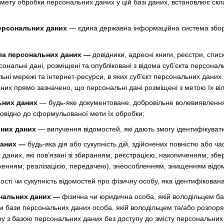
 мету обробки персональних даних у цій базі даних, встановлює скл
ерсональних даних
— єдина державна інформаційна система збору
ла персональних даних —
довідники, адресні книги, реєстри, списк
ерсональні дані, розміщені та опубліковані з відома суб’єкта перс
ні мережі та інтернет-ресурси, в яких суб’єкт персональних даних 
них прямо зазначено, що персональні дані розміщені з метою їх ві
ьних даних
— будь-яке документоване, добровільне волевиявлення
повідно до сформульованої мети їх обробки;
них даних
— вилучення відомостей, які дають змогу ідентифікуват
даних —
будь-яка дія або сукупність дій, здійснених повністю або ча
 даних, які пов’язані зі збиранням, реєстрацією, накопиченням, з
енням, реалізацією, передачею), знеособленням, знищенням відом
ості чи сукупність відомостей про фізичну особу, яка ідентифікован
нальних даних —
фізична чи юридична особа, якій володільцем б
ом бази персональних даних особа, якій володільцем та/або розпо
ру з базою персональних даних без доступу до змісту персональних