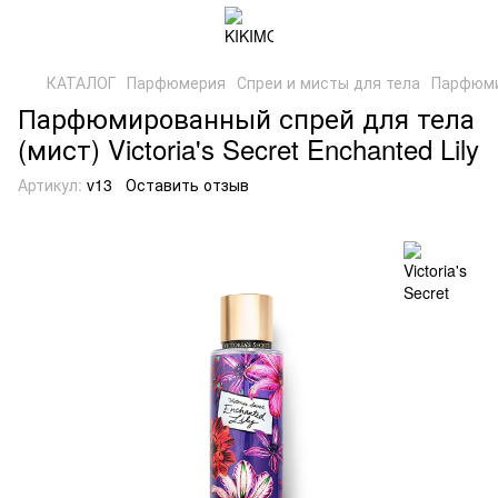
КАТАЛОГ
Парфюмерия
Спреи и мисты для тела
Парфюмир
Парфюмированный спрей для тела
(мист) Victoria's Secret Enchanted Lily
Артикул:
v13
Оставить отзыв