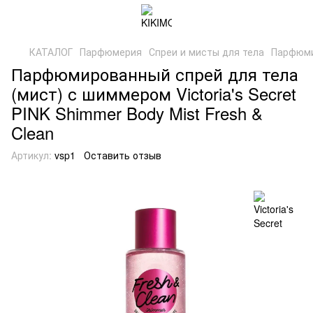
КАТАЛОГ
Парфюмерия
Спреи и мисты для тела
Парфюмир
Парфюмированный спрей для тела
(мист) с шиммером Victoria's Secret
PINK Shimmer Body Mist Fresh &
Clean
Артикул:
vsp1
Оставить отзыв