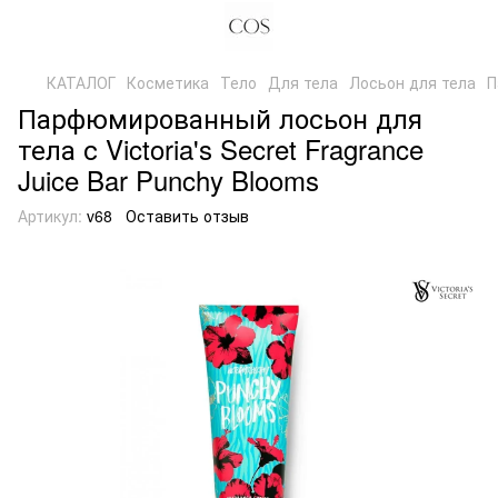
КАТАЛОГ
Косметика
Тело
Для тела
Лосьон для тела
П
Парфюмированный лосьон для
тела с Victoria's Secret Fragrance
Juice Bar Punchy Blooms
Артикул:
v68
Оставить отзыв