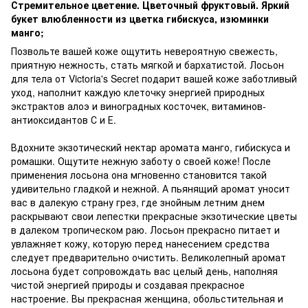
Стремительное цветение. Цветочный фруктовый. Яркий
букет влюбленности из цветка гибискуса, изюминки
манго;
Позвольте вашей коже ощутить невероятную свежесть,
приятную нежность, стать мягкой и бархатистой. Лосьон
для тела от Victoria's Secret подарит вашей коже заботливый
уход, наполнит каждую клеточку энергией природных
экстрактов алоэ и виноградных косточек, витаминов-
антиоксидантов С и Е.
Вдохните экзотический нектар аромата манго, гибискуса и
ромашки. Ощутите нежную заботу о своей коже! После
применения лосьона она мгновенно становится такой
удивительно гладкой и нежной. А пьянящий аромат уносит
вас в далекую страну грез, где знойным летним днем
раскрывают свои лепестки прекрасные экзотические цветы
в далеком тропическом раю. Лосьон прекрасно питает и
увлажняет кожу, которую перед нанесением средства
следует предварительно очистить. Великолепный аромат
лосьона будет сопровождать вас целый день, наполняя
чистой энергией природы и создавая прекрасное
настроение. Вы прекрасная женщина, обольстительная и