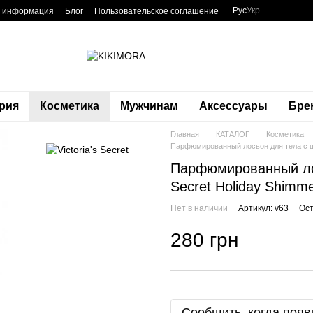
Рус
Укр
я информация
Блог
Пользовательское соглашение
рия
Косметика
Мужчинам
Аксессуары
Бре
Главная
КАТАЛОГ
Косметика
Парфюмированный лосьон для тела с шим
Парфюмированный лос
Secret Holiday Shimme
Нет в наличии
Артикул: v63
Ост
280 грн
Сообщить, когда появ