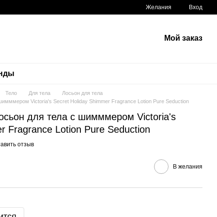
Желания
Вход
Мой заказ
нды
Тело
Для тела
Лосьон для тела
ммером Victoria's Secret Holiday Shimmer Fragrance Lotion Pure Seduction
ьон для тела с шимммером Victoria's
r Fragrance Lotion Pure Seduction
авить отзыв
В желания
ится