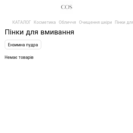
КАТАЛОГ
Косметика
Обличчя
Очищення шкіри
Пінки дл
Пінки для вмивання
Ензимна пудра
Немає товарів