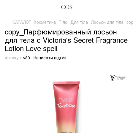
КАТАЛОГ
Косметика
Тіло
Для тіла
Лосьон для тіла
cop
copy_Парфюмированный лосьон
для тела с Victoria's Secret Fragrance
Lotion Love spell
Артикул:
v80
Написати відгук