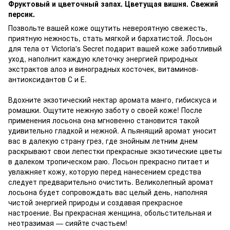
Фруктовый и цветочный запах. Цветущая вишня. Свежий
персик.
Позвольте вашей коже ощутить невероятную свежесть,
приятную нежность, стать мягкой и бархатистой. Лосьон
для тела от Victoria's Secret подарит вашей коже заботливый
уход, наполнит каждую клеточку энергией природных
экстрактов алоэ и виноградных косточек, витаминов-
антиоксидантов С и Е.
Вдохните экзотический нектар аромата манго, гибискуса и
ромашки. Ощутите нежную заботу о своей коже! После
применения лосьона она мгновенно становится такой
удивительно гладкой и нежной. А пьянящий аромат уносит
вас в далекую страну грез, где знойным летним днем
раскрывают свои лепестки прекрасные экзотические цветы
в далеком тропическом раю. Лосьон прекрасно питает и
увлажняет кожу, которую перед нанесением средства
следует предварительно очистить. Великолепный аромат
лосьона будет сопровождать вас целый день, наполняя
чистой энергией природы и создавая прекрасное
настроение. Вы прекрасная женщина, обольстительная и
неотразимая — сияйте счастьем!