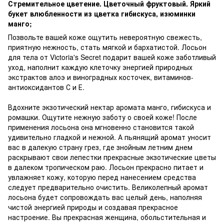
Стремительное цветение. Цветочный фруктовый. Яркий
букет влюбленности из цветка гибискуса, изюминки
манго;
Позвольте вашей коже ощутить невероятную свежесть,
приятную нежность, стать мягкой и бархатистой. Лосьон
для тела от Victoria's Secret подарит вашей коже заботливый
уход, наполнит каждую клеточку энергией природных
экстрактов алоэ и виноградных косточек, витаминов-
антиоксидантов С и Е.
Вдохните экзотический нектар аромата манго, гибискуса и
ромашки. Ощутите нежную заботу о своей коже! После
применения лосьона она мгновенно становится такой
удивительно гладкой и нежной. А пьянящий аромат уносит
вас в далекую страну грез, где знойным летним днем
раскрывают свои лепестки прекрасные экзотические цветы
в далеком тропическом раю. Лосьон прекрасно питает и
увлажняет кожу, которую перед нанесением средства
следует предварительно очистить. Великолепный аромат
лосьона будет сопровождать вас целый день, наполняя
чистой энергией природы и создавая прекрасное
настроение. Вы прекрасная женщина, обольстительная и