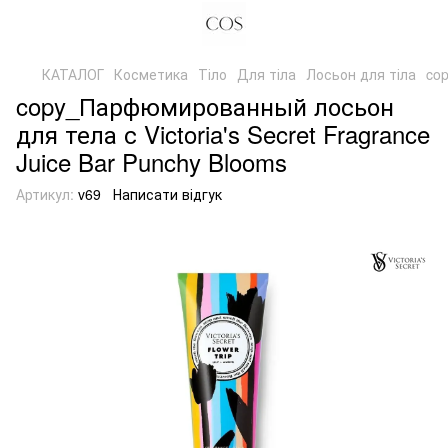
КАТАЛОГ
Косметика
Тіло
Для тіла
Лосьон для тіла
cop
copy_Парфюмированный лосьон
для тела с Victoria's Secret Fragrance
Juice Bar Punchy Blooms
Артикул:
v69
Написати відгук