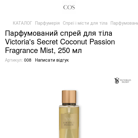
КАТАЛОГ
Парфумерія
Спреї і місти для тіла
Парфумований
Парфумований спрей для тіла
Victoria's Secret Coconut Passion
Fragrance Mist, 250 мл
Артикул:
008
Написати відгук