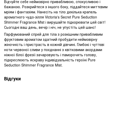
Відчуйте себе неймовірно привабливою, спокусливою і
бажаною. Розкрийтеся з іншого боку, піддайтеся миттєвим
мріям і фантазіям. Нанесіть на тіло декілька крапель
ароматного чудо-зілля Victoria's Secret Pure Seduction
Shimmer Fragrance Mist і вирушайте підкорювати цей світ!
Сьогодні ваш день, вечір і ніч, не упустіть цей шанс!
Парфумований спрей для тіла з розкішним привабливим
фруктовим ароматом здатний пробудити неймовірну
жіночність і пристрасть в кожній дівчині. Глибокі і чуттєві
ноти червоної сливи у поєднанні з квітковими акордами
ніжної білої фрезії зачаровують і паморочять голову,
підкреслюють яскраву індивідуальність героїні Pure
Seduction Shimmer Fragrance Mist.
Відгуки