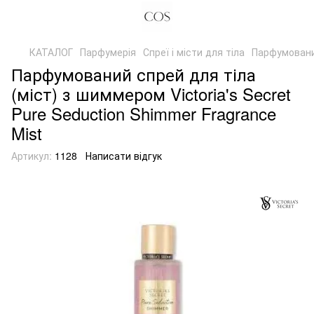
КАТАЛОГ
Парфумерія
Спреї і місти для тіла
Парфумований
Парфумований спрей для тіла
(міст) з шиммером Victoria's Secret
Pure Seduction Shimmer Fragrance
Mist
Артикул:
1128
Написати відгук