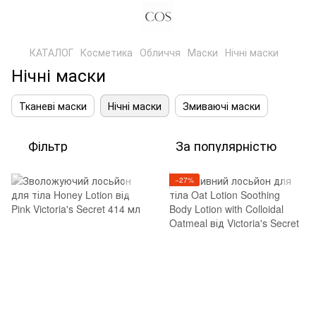
КАТАЛОГ
Косметика
Обличчя
Маски
Нічні маски
Нічні маски
Тканеві маски
Нічні маски
Змиваючі маски
Фільтр
За популярністю
−27%