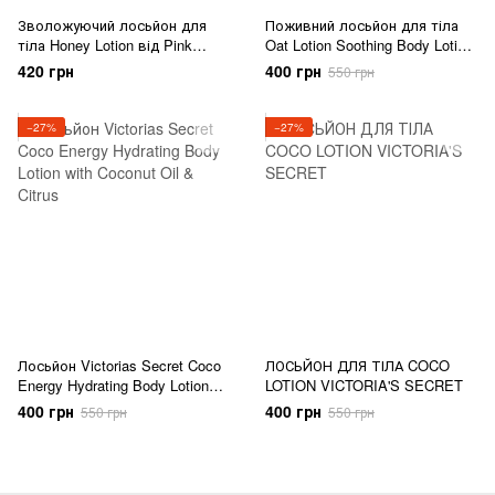
Зволожуючий лосьйон для
Поживний лосьйон для тіла
тіла Honey Lotion від Pink
Oat Lotion Soothing Body Lotion
Victoria's Secret 414 мл
with Colloidal Oatmeal від
420 грн
400 грн
550 грн
Victoria's Secret
−27%
−27%
Лосьйон Victorias Secret Coco
ЛОСЬЙОН ДЛЯ ТІЛА COCO
Energy Hydrating Body Lotion
LOTION VICTORIA'S SECRET
with Coconut Oil & Citrus
400 грн
400 грн
550 грн
550 грн