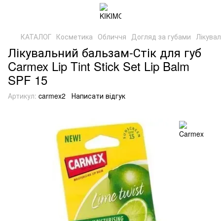
КАТАЛОГ
Косметика
Обличчя
Догляд за губами
Лікувал
Лікувальний бальзам-Стік для губ
Carmex Lip Tint Stick Set Lip Balm
SPF 15
Артикул:
carmex2
Написати відгук