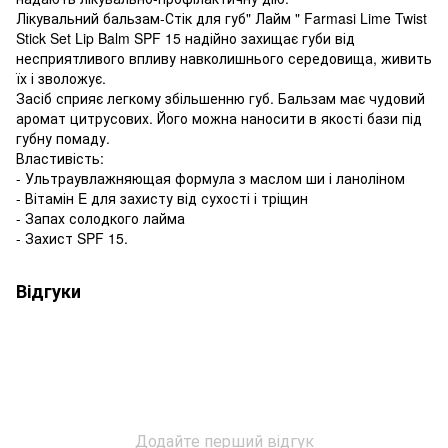
Лікувальний бальзам-Стік для губ" Лайм " Farmasi Lime Twist
Stick Set Lip Balm SPF 15 надійно захищає губи від
несприятливого впливу навколишнього середовища, живить
їх і зволожує.
Засіб сприяє легкому збільшенню губ. Бальзам має чудовий
аромат цитрусових. Його можна наносити в якості бази під
губну помаду.
Властивість:
- Ультраувлажняющая формула з маслом ши і ланоліном
- Вітамін E для захисту від сухості і тріщин
- Запах солодкого лайма
- Захист SPF 15.
Відгуки
Додайте перший відгук