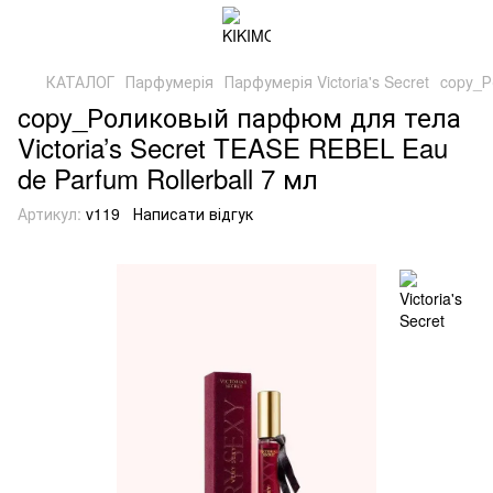
КАТАЛОГ
Парфумерія
Парфумерія Victoria's Secret
copy_Р
copy_Роликовый парфюм для тела
Victoria’s Secret TEASE REBEL Eau
de Parfum Rollerball 7 мл
Артикул:
v119
Написати відгук