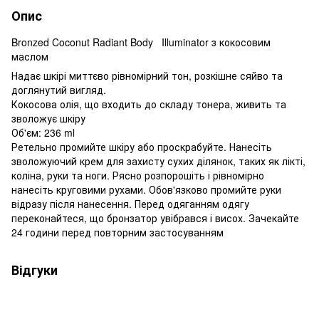
Опис
Bronzed Coconut Radiant Body Illuminator з кокосовим
маслом
Надає шкірі миттєво рівномірний тон, розкішне сяйво та
доглянутий вигляд.
Кокосова олія, що входить до складу тонера, живить та
зволожує шкіру
Об'єм: 236 ml
Ретельно промийте шкіру або проскрабуйте. Нанесіть
зволожуючий крем для захисту сухих ділянок, таких як лікті,
коліна, руки та ноги. Рясно розпорошіть і рівномірно
нанесіть круговими рухами. Обов'язково промийте руки
відразу після нанесення. Перед одяганням одягу
переконайтеся, що бронзатор увібрався і висох. Зачекайте
24 години перед повторним застосуванням
Відгуки