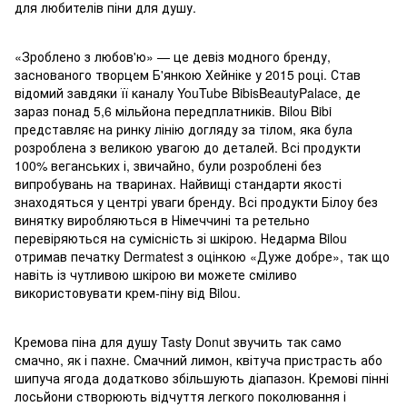
для любителів піни для душу.
«Зроблено з любов'ю» — це девіз модного бренду,
заснованого творцем Б'янкою Хейніке у 2015 році. Став
відомий завдяки її каналу YouTube BibisBeautyPalace, де
зараз понад 5,6 мільйона передплатників. Bilou Bibi
представляє на ринку лінію догляду за тілом, яка була
розроблена з великою увагою до деталей. Всі продукти
100% веганських і, звичайно, були розроблені без
випробувань на тваринах. Найвищі стандарти якості
знаходяться у центрі уваги бренду. Всі продукти Білоу без
винятку виробляються в Німеччині та ретельно
перевіряються на сумісність зі шкірою. Недарма Bilou
отримав печатку Dermatest з оцінкою «Дуже добре», так що
навіть із чутливою шкірою ви можете сміливо
використовувати крем-піну від Bilou.
Кремова піна для душу Tasty Donut звучить так само
смачно, як і пахне. Смачний лимон, квітуча пристрасть або
шипуча ягода додатково збільшують діапазон. Кремові пінні
лосьйони створюють відчуття легкого поколювання і