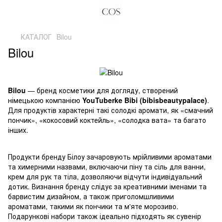
КАТАЛОГ
Bilou
Bilou
Bilou
— бренд косметики для догляду, створений
німецькою компанією
YouTuberke Bibi (bibisbeautypalace)
.
Для продуктів характерні такі солодкі аромати, як «смачний
пончик», «кокосовий коктейль», «солодка вата» та багато
інших.
Продукти бренду Білоу зачаровують мрійливими ароматами
та химерними назвами, включаючи піну та сіль для ванни,
крем для рук та тіла, дозволяючи відчути індивідуальний
дотик. Визнання бренду слідує за креативними іменами та
барвистим дизайном, а також приголомшливими
ароматами, такими як пончики та м'яте морозиво.
Подарункові набори також ідеально підходять як сувенір