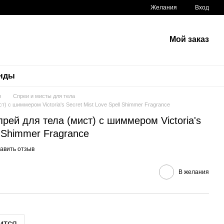
Желания
Вход
Мой заказ
нды
я
Спреи и мисты для тела
 с шиммером Victoria's Secret Mist Love Spell Shimmer Fragrance
ей для тела (мист) с шиммером Victoria's
l Shimmer Fragrance
авить отзыв
В желания
ится