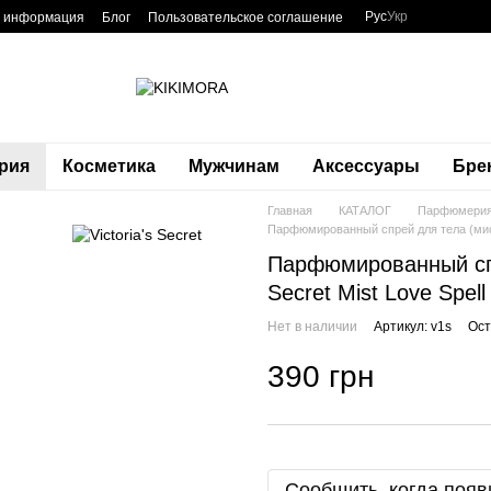
Рус
Укр
я информация
Блог
Пользовательское соглашение
рия
Косметика
Мужчинам
Аксессуары
Бре
Главная
КАТАЛОГ
Парфюмери
Парфюмированный спрей для тела (мист)
Парфюмированный спр
Secret Mist Love Spel
Нет в наличии
Артикул: v1s
Ост
390 грн
Сообщить, когда появ